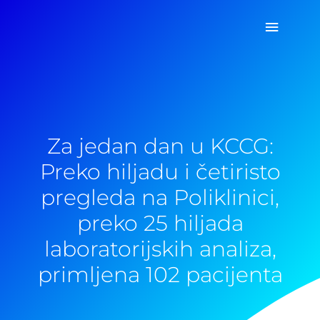
Pređi
Glavni
na
sadržaj
izborn
Za jedan dan u KCCG:
Preko hiljadu i četiristo
pregleda na Poliklinici,
preko 25 hiljada
laboratorijskih analiza,
primljena 102 pacijenta