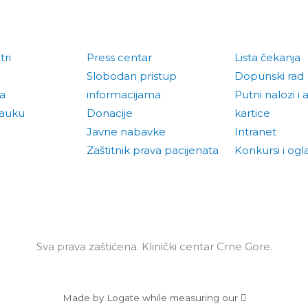
tri
Press centar
Lista čekanja
Slobodan pristup
Dopunski rad
la
informacijama
Putni nalozi i 
nauku
Donacije
kartice
Javne nabavke
Intranet
Zaštitnik prava pacijenata
Konkursi i ogla
Sva prava zaštićena. Klinički centar Crne Gore.
Made by Logate while measuring our