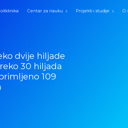
oliklinika
Centar za nauku
Projekti i studije
O 
ko dvije hiljade
preko 30 hiljada
 primljeno 109
a