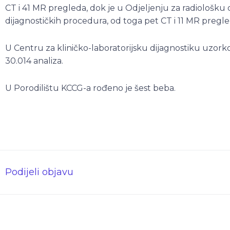
CT i 41 MR pregleda, dok je u Odjeljenju za radiološku
dijagnostičkih procedura, od toga pet CT i 11 MR pregle
U Centru za kliničko-laboratorijsku dijagnostiku uzorko
30.014 analiza.
U Porodilištu KCCG-a rođeno je šest beba.
Podijeli objavu