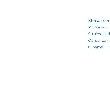
Klinike i cen
Poliklinika
Stručna tije
Centar za 
O nama