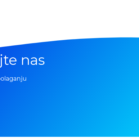
jte nas
polaganju