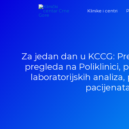
Pređi
Klinike i centri
P
na
sadržaj
Za jedan dan u KCCG: Pre
pregleda na Poliklinici, 
laboratorijskih analiza,
pacijenat