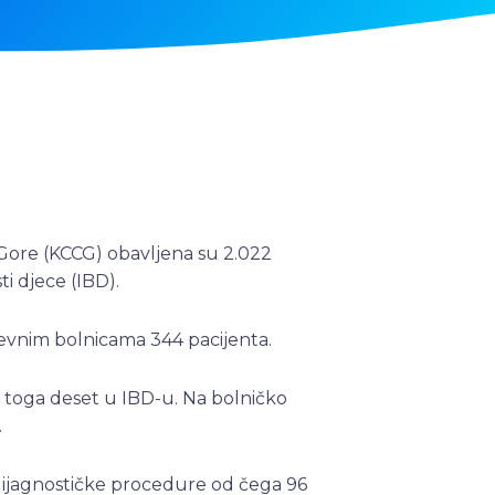
e Gore (KCCG) obavljena su 2.022
i djece (IBD).
evnim bolnicama 344 pacijenta.
d toga deset u IBD-u. Na bolničko
.
dijagnostičke procedure od čega 96