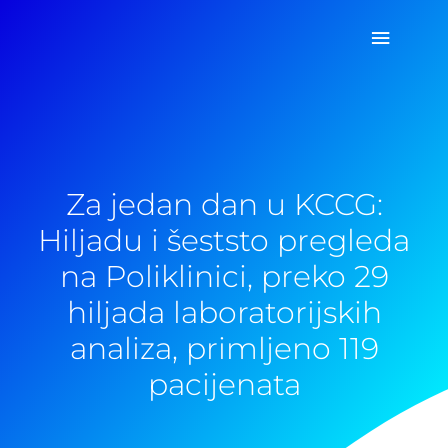
Pređi
Glavni
na
sadržaj
izborn
Za jedan dan u KCCG:
Hiljadu i šeststo pregleda
na Poliklinici, preko 29
hiljada laboratorijskih
analiza, primljeno 119
pacijenata