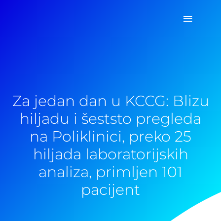
Pređi
Glavni
na
sadržaj
izborn
Za jedan dan u KCCG: Blizu
hiljadu i šeststo pregleda
na Poliklinici, preko 25
hiljada laboratorijskih
analiza, primljen 101
pacijent