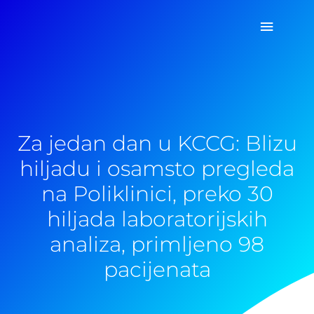
Pređi
Glavni
na
sadržaj
izborn
Za jedan dan u KCCG: Blizu
hiljadu i osamsto pregleda
na Poliklinici, preko 30
hiljada laboratorijskih
analiza, primljeno 98
pacijenata