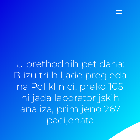
Pređi
Glavni
na
sadržaj
izborn
U prethodnih pet dana:
Blizu tri hiljade pregleda
na Poliklinici, preko 105
hiljada laboratorijskih
analiza, primljeno 267
pacijenata