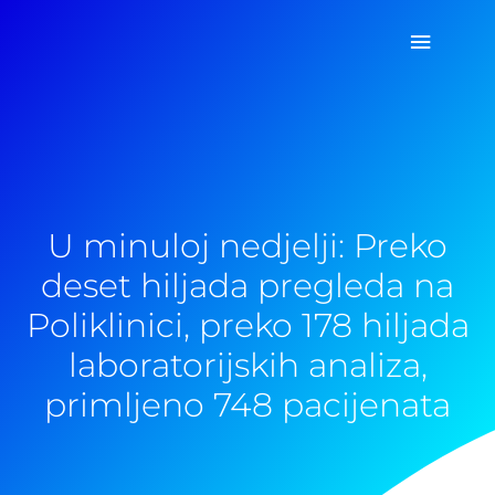
Pređi
Glavni
na
sadržaj
izborn
U minuloj nedjelji: Preko
deset hiljada pregleda na
Poliklinici, preko 178 hiljada
laboratorijskih analiza,
primljeno 748 pacijenata