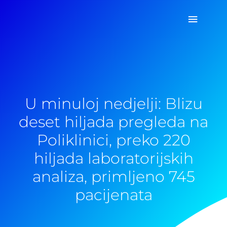
Pređi
Glavni
na
sadržaj
izborn
U minuloj nedjelji: Blizu
deset hiljada pregleda na
Poliklinici, preko 220
hiljada laboratorijskih
analiza, primljeno 745
pacijenata