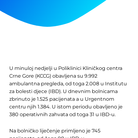
U minuloj nedjelji u Poliklinici Kliničkog centra
Crne Gore (KCCG) obavljena su 9.992
ambulantna pregleda, od toga 2.008 u Institutu
za bolesti djece (IBD). U dnevnim bolnicama
zbrinuto je 1.525 pacijenata a u Urgentnom
centru njih 1.384. U istom periodu obavljeno je
380 operativnih zahvata od toga 31 u IBD-u.
Na bolničko liječenje primljeno je 745