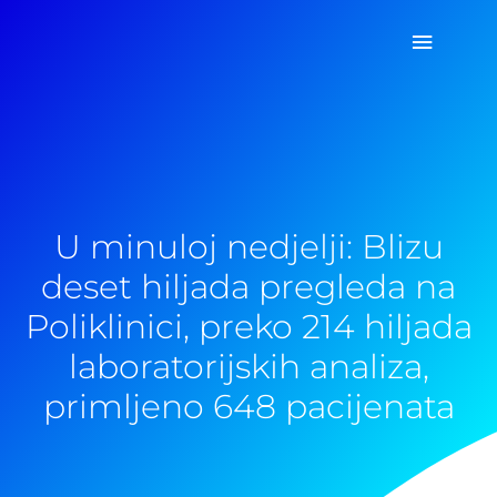
Pređi
Glavni
na
sadržaj
izborn
U minuloj nedjelji: Blizu
deset hiljada pregleda na
Poliklinici, preko 214 hiljada
laboratorijskih analiza,
primljeno 648 pacijenata