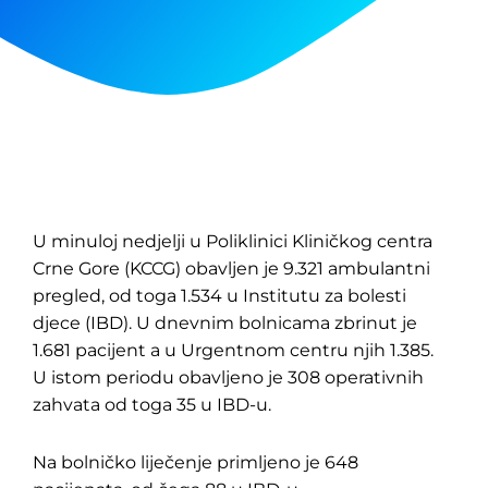
U minuloj nedjelji u Poliklinici Kliničkog centra
Crne Gore (KCCG) obavljen je 9.321 ambulantni
pregled, od toga 1.534 u Institutu za bolesti
djece (IBD). U dnevnim bolnicama zbrinut je
1.681 pacijent a u Urgentnom centru njih 1.385.
U istom periodu obavljeno je 308 operativnih
zahvata od toga 35 u IBD-u.
Na bolničko liječenje primljeno je 648