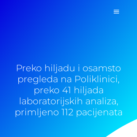
Pređi
Glavni
na
sadržaj
izborn
Preko hiljadu i osamsto
pregleda na Poliklinici,
preko 41 hiljada
laboratorijskih analiza,
primljeno 112 pacijenata