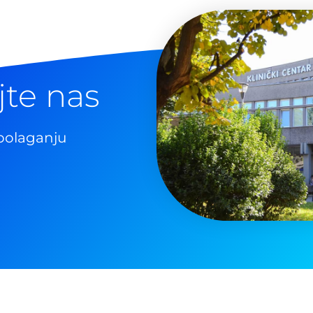
jte nas
polaganju