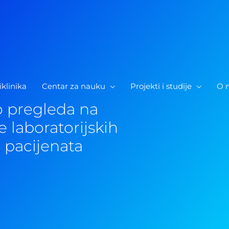
iklinika
Centar za nauku
Projekti i studije
O 
o pregleda na
de laboratorijskih
6 pacijenata