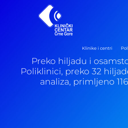
Pređi
na
sadržaj
Klinike i centri
Pol
Preko hiljadu i osamst
Poliklinici, preko 32 hilja
analiza, primljeno 11