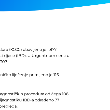
Gore (KCCG) obavljeno je 1.877
sti djece (IBD). U Urgentnom centru
307.
ničko liječenje primljeno je 116
ijagnostičkih procedura od čega 108
 dijagnostiku IBD-a odrađeno 77
pregleda.