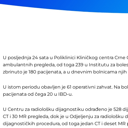
U posljednja 24 sata u Poliklinici Kliničkog centra Crne 
ambulantnih pregleda, od toga 239 u Institutu za bole
zbrinuto je 180 pacijenata, a u dnevnim bolnicama njih 
U istom periodu obavljen je 61 operativni zahvat. Na bol
pacijenata od čega 20 u IBD-u.
U Centru za radiološku dijagnostiku odrađeno je 528 d
CT i 30 MR pregleda, dok je u Odjeljenju za radiološku
dijagnostičkih procedura, od toga jedan CT i deset MR 