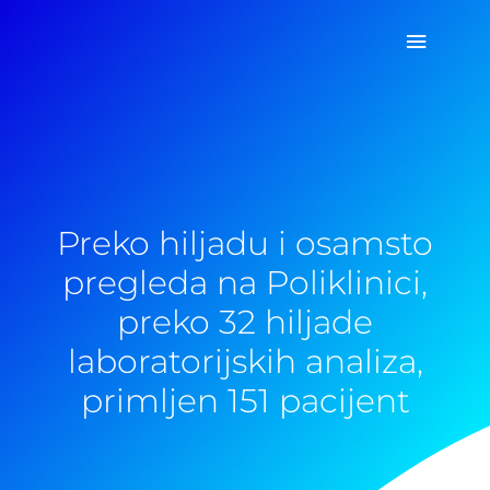
Pređi
Glavni
na
sadržaj
izborn
Preko hiljadu i osamsto
pregleda na Poliklinici,
preko 32 hiljade
laboratorijskih analiza,
primljen 151 pacijent