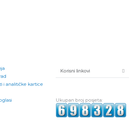
nja
Korisni linkovi
rad
i i analitičke kartice
oglasi
Ukupan broj posjeta: