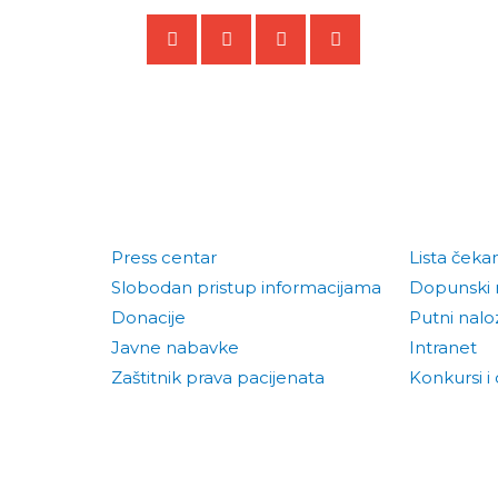
Press centar
Lista čeka
Slobodan pristup informacijama
Dopunski 
Donacije
Putni naloz
Javne nabavke
Intranet
Zaštitnik prava pacijenata
Konkursi i 