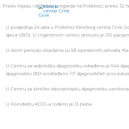
Pređi
Preko hiljadu i devetsto pregleda na Poliklinici, preko 32 hi
Klinike i centri
P
na
sadržaj
U posljednja 24 sata u Poliklinici Kliničkog centra Crne 
djece (IBD). U Urgentnom centru zbrinuto je 210 pacijen
U istom periodu obavljena su 58 operativnih zahvata. Na 
U Centru za radiološku dijagnostiku odrađeno je 544 dija
dijagnostiku IBD-a odrađeno 117 dijagnostičkih procedura,
U Centru za kliničko-laboratorijsku dijagnostiku uzorkovan
U Porodilištu KCCG-a rođeno je 13 beba.