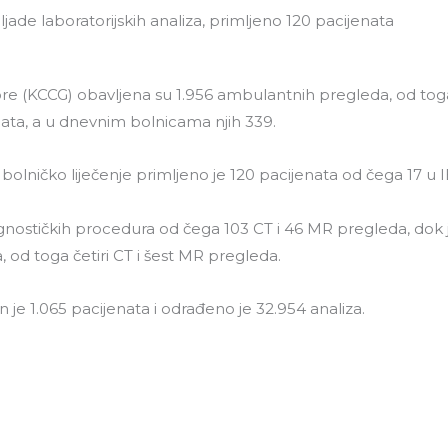
ljade laboratorijskih analiza, primljeno 120 pacijenata
oliklinika
Centar za nauku
Projekti i studije
O 
Gore (KCCG) obavljena su 1.956 ambulantnih pregleda, od toga
ata, a u dnevnim bolnicama njih 339.
bolničko liječenje primljeno je 120 pacijenata od čega 17 u 
gnostičkih procedura od čega 103 CT i 46 MR pregleda, dok j
 od toga četiri CT i šest MR pregleda.
 je 1.065 pacijenata i odrađeno je 32.954 analiza.