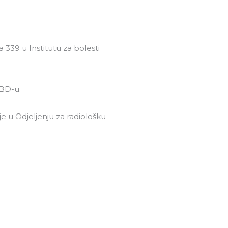
Pretraga
nama
Press centar
Kontakt
 339 u Institutu za bolesti
IBD-u.
e u Odjeljenju za radiološku