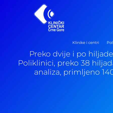
Pređi
na
sadržaj
Klinike i centri
Pol
Preko dvije i po hiljad
Poliklinici, preko 38 hilja
analiza, primljeno 14