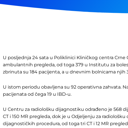
U posljednja 24 sata u Poliklinici Kliničkog centra Crne
ambulantnih pregleda, od toga 379 u Institutu za bole
zbrinuta su 184 pacijenta, a u dnevnim bolnicama njih 
U istom periodu obavljena su 92 operativna zahvata. Na 
pacijenata od čega 19 u IBD-u.
U Centru za radiološku dijagnostiku odrađeno je 568 d
CT i 150 MR pregleda, dok je u Odjeljenju za radiološk
dijagnostičkih procedura, od toga tri CT i 12 MR pregled