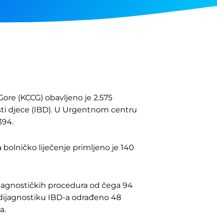
 Gore (KCCG) obavljeno je 2.575
sti djece (IBD). U Urgentnom centru
394.
bolničko liječenje primljeno je 140
ijagnostičkih procedura od čega 94
u dijagnostiku IBD-a odrađeno 48
a.