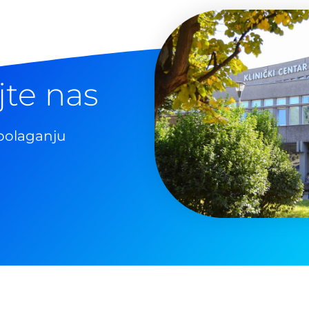
jte nas
polaganju