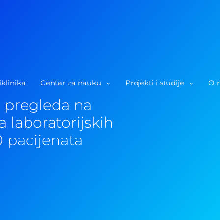
iklinika
Centar za nauku
Projekti i studije
O 
e pregleda na
da laboratorijskih
0 pacijenata