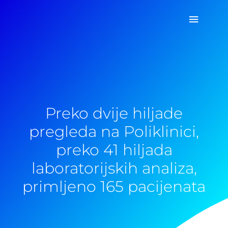
Pređi
Glavni
na
sadržaj
izborn
Preko dvije hiljade
pregleda na Poliklinici,
preko 41 hiljada
laboratorijskih analiza,
primljeno 165 pacijenata