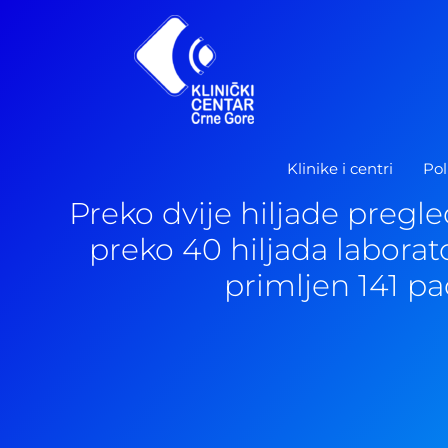
Pređi
na
sadržaj
Klinike i centri
Pol
Preko dvije hiljade pregled
preko 40 hiljada laborato
primljen 141 pa