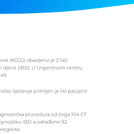
Gore (KCCG) obavljeno je 2.140
ti djece (IBD). U Urgentnom centru
349.
ičko liječenje primljen je 141 pacijent
jagnostička procedura od čega 104 CT
ijagnostiku IBD-a odrađene 92
pregleda.