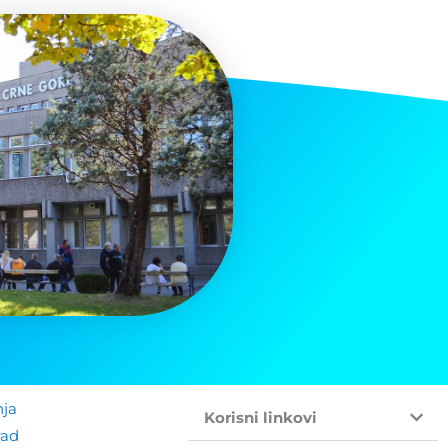
nja
Korisni linkovi
rad