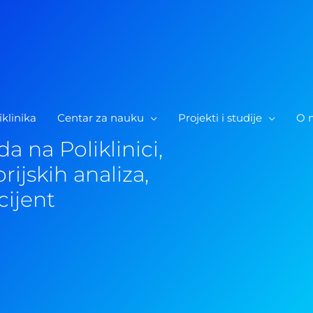
iklinika
Centar za nauku
Projekti i studije
O 
a na Poliklinici,
rijskih analiza,
cijent