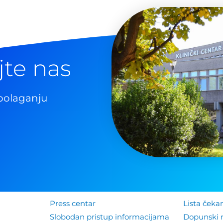
jte nas
polaganju
Press centar
Lista čeka
Slobodan pristup informacijama
Dopunski 