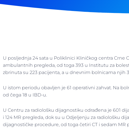
U posljednja 24 sata u Poliklinici Kliničkog centra Crne 
ambulantnih pregleda, od toga 393 u Institutu za boles
zbrinuta su 223 pacijenta, a u dnevnim bolnicama njih 
U istom periodu obavljen je 61 operativni zahvat. Na boln
od čega 18 u IBD-u.
U Centru za radiološku dijagnostiku odrađena je 601 di
i 124 MR pregleda, dok su u Odjeljenju za radiološku d
dijagnostičke procedure, od toga četiri CT i sedam MR 