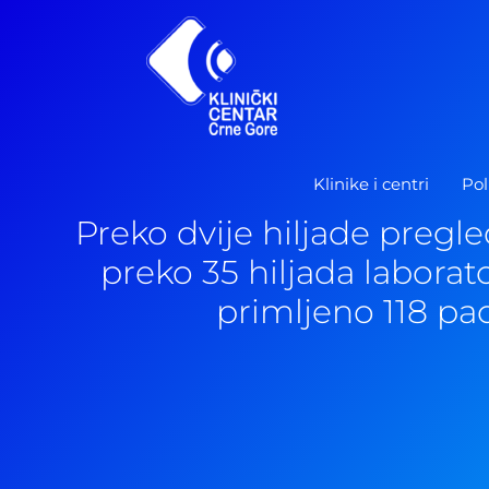
Pređi
na
sadržaj
Klinike i centri
Pol
Preko dvije hiljade pregled
preko 35 hiljada laborato
primljeno 118 pa