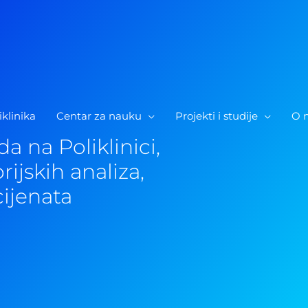
iklinika
Centar za nauku
Projekti i studije
O 
a na Poliklinici,
rijskih analiza,
cijenata