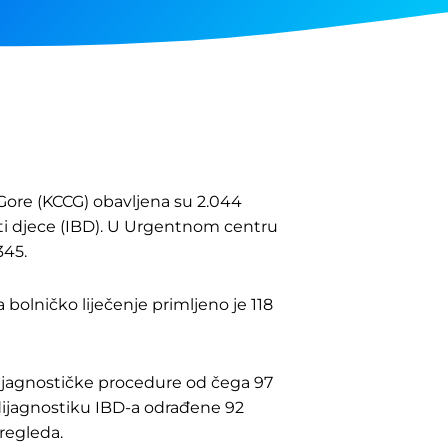
 Gore (KCCG) obavljena su 2.044
ti djece (IBD). U Urgentnom centru
345.
bolničko liječenje primljeno je 118
dijagnostičke procedure od čega 97
 dijagnostiku IBD-a odrađene 92
regleda.