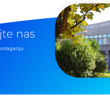
jte nas
polaganju