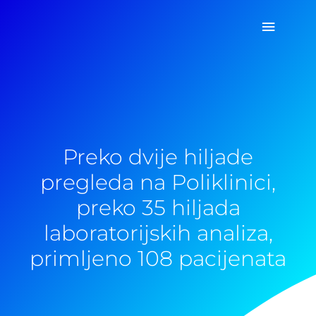
Pređi
Glavni
na
sadržaj
izborn
Preko dvije hiljade
pregleda na Poliklinici,
preko 35 hiljada
laboratorijskih analiza,
primljeno 108 pacijenata