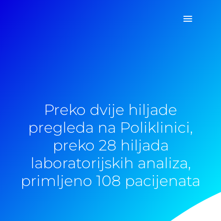
Pređi
Glavni
na
sadržaj
izborn
Preko dvije hiljade
pregleda na Poliklinici,
preko 28 hiljada
laboratorijskih analiza,
primljeno 108 pacijenata