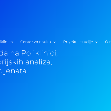
iklinika
Centar za nauku
Projekti i studije
O 
a na Poliklinici,
rijskih analiza,
cijenata