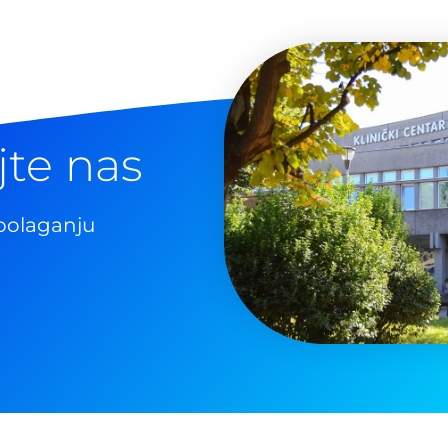
jte nas
polaganju