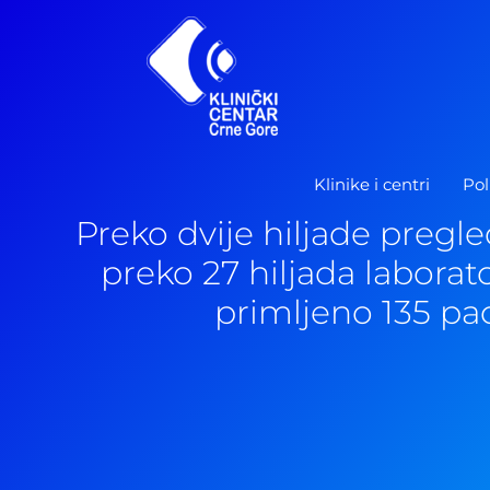
Pređi
na
sadržaj
Klinike i centri
Pol
Preko dvije hiljade pregled
preko 27 hiljada laborato
primljeno 135 pa