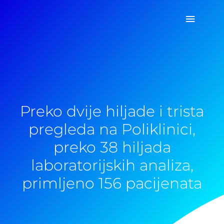
Pređi
Glavni
na
sadržaj
izborn
Preko dvije hiljade i trista
pregleda na Poliklinici,
preko 38 hiljada
laboratorijskih analiza,
primljeno 156 pacijenata