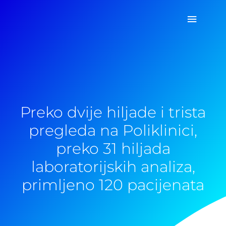
Pređi
Glavni
na
sadržaj
izborn
Preko dvije hiljade i trista
pregleda na Poliklinici,
preko 31 hiljada
laboratorijskih analiza,
primljeno 120 pacijenata