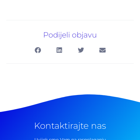
Podijeli objavu
Kontaktirajte nas
Pretraga
za:
Uvijek smo Vam na raspolaganju