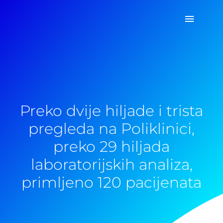
Pređi
Glavni
na
sadržaj
izborn
Preko dvije hiljade i trista
pregleda na Poliklinici,
preko 29 hiljada
laboratorijskih analiza,
primljeno 120 pacijenata