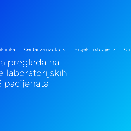
iklinika
Centar za nauku
Projekti i studije
O 
sta pregleda na
da laboratorijskih
6 pacijenata