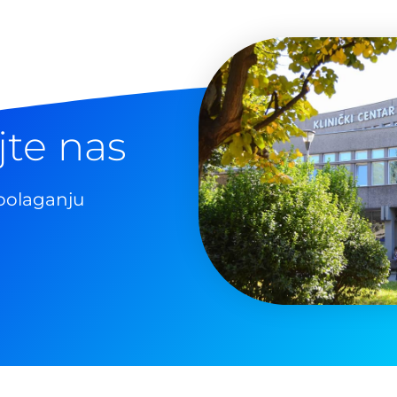
jte nas
polaganju