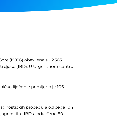
 Gore (KCCG) obavljena su 2.363
sti djece (IBD). U Urgentnom centru
ničko liječenje primljeno je 106
ijagnostičkih procedura od čega 104
 dijagnostiku IBD-a odrađeno 80