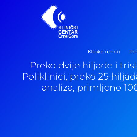
Pređi
na
sadržaj
Klinike i centri
Pol
Preko dvije hiljade i tri
Poliklinici, preko 25 hilja
analiza, primljeno 10