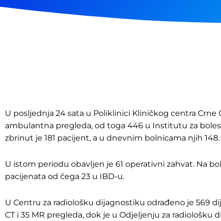
U posljednja 24 sata u Poliklinici Kliničkog centra Crne
ambulantna pregleda, od toga 446 u Institutu za bole
zbrinut je 181 pacijent, a u dnevnim bolnicama njih 148.
U istom periodu obavljen je 61 operativni zahvat. Na bol
pacijenata od čega 23 u IBD-u.
U Centru za radiološku dijagnostiku odrađeno je 569 d
CT i 35 MR pregleda, dok je u Odjeljenju za radiološku