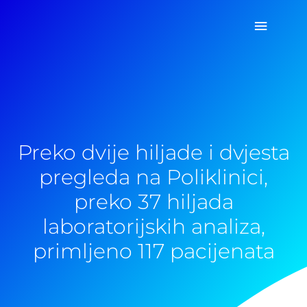
Pređi
Glavni
na
sadržaj
izborn
Preko dvije hiljade i dvjesta
pregleda na Poliklinici,
preko 37 hiljada
laboratorijskih analiza,
primljeno 117 pacijenata