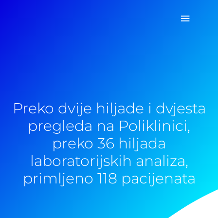
Pređi
Glavni
na
sadržaj
izborn
Preko dvije hiljade i dvjesta
pregleda na Poliklinici,
preko 36 hiljada
laboratorijskih analiza,
primljeno 118 pacijenata