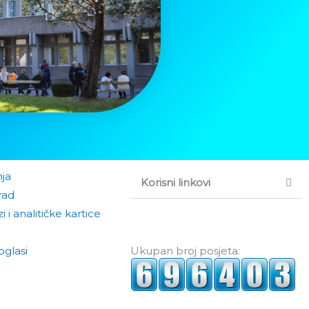
nja
Korisni linkovi
rad
i i analitičke kartice
oglasi
Ukupan broj posjeta: