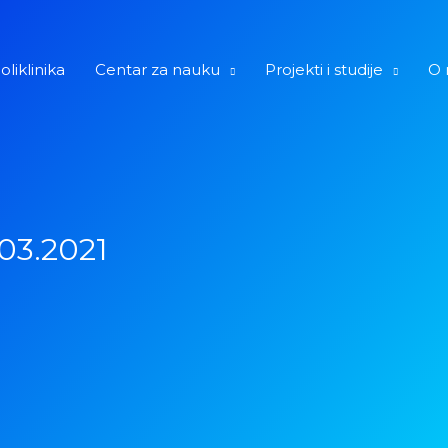
oliklinika
Centar za nauku
Projekti i studije
O 
03.2021