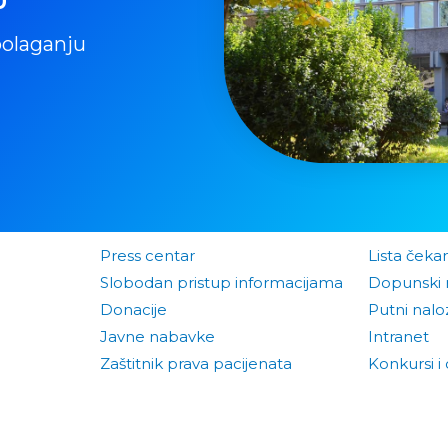
polaganju
Press centar
Lista čeka
Slobodan pristup informacijama
Dopunski 
Donacije
Putni naloz
Javne nabavke
Intranet
Zaštitnik prava pacijenata
Konkursi i 