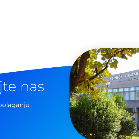
jte nas
polaganju