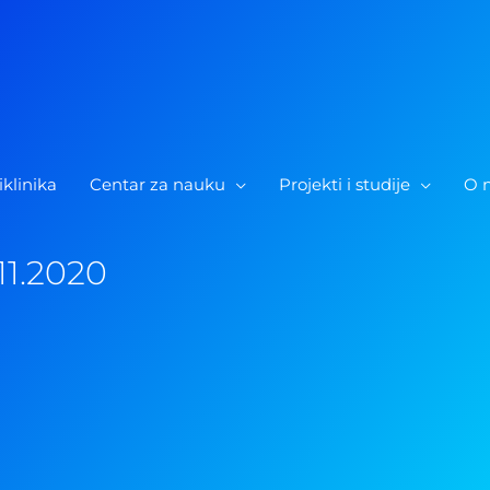
iklinika
Centar za nauku
Projekti i studije
O 
11.2020