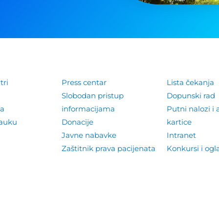
tri
Press centar
Lista čekanja
Slobodan pristup
Dopunski rad
la
informacijama
Putni nalozi i 
nauku
Donacije
kartice
Javne nabavke
Intranet
Zaštitnik prava pacijenata
Konkursi i ogl