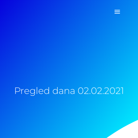
Pređi
Glavni
na
sadržaj
izborn
Pregled dana 02.02.2021