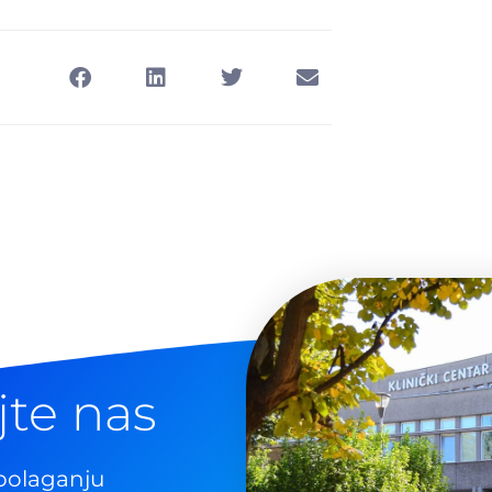
jte nas
polaganju