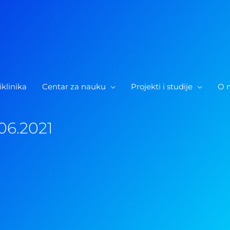
iklinika
Centar za nauku
Projekti i studije
O 
06.2021