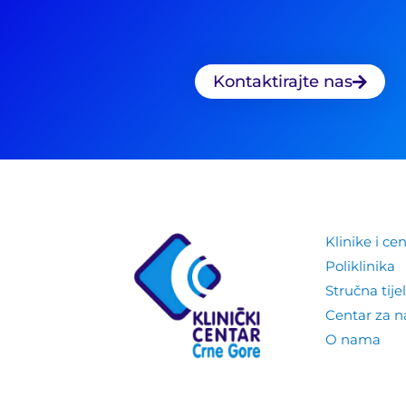
Kontaktirajte nas
Klinike i cen
Poliklinika
Stručna tije
Centar za 
O nama