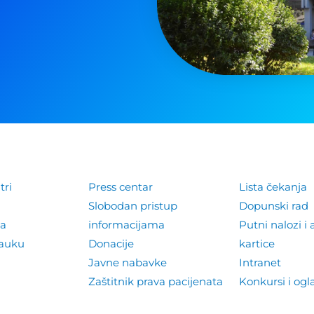
tri
Press centar
Lista čekanja
Slobodan pristup
Dopunski rad
la
informacijama
Putni nalozi i 
nauku
Donacije
kartice
Javne nabavke
Intranet
Zaštitnik prava pacijenata
Konkursi i ogl