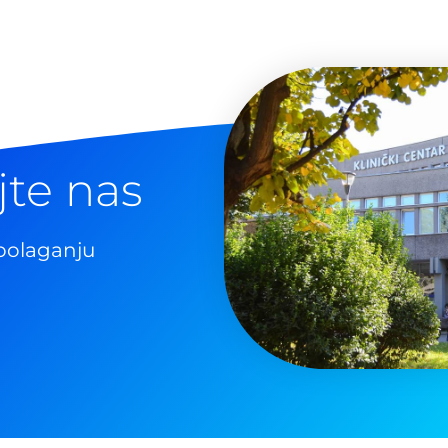
jte nas
polaganju