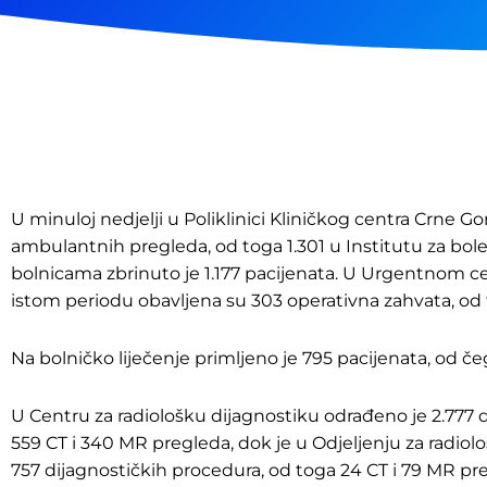
U minuloj nedjelji u Poliklinici Kliničkog centra Crne Go
ambulantnih pregleda, od toga 1.301 u Institutu za bol
bolnicama zbrinuto je 1.177 pacijenata. U Urgentnom cen
istom periodu obavljena su 303 operativna zahvata, od
Na bolničko liječenje primljeno je 795 pacijenata, od če
U Centru za radiološku dijagnostiku odrađeno je 2.777 
559 CT i 340 MR pregleda, dok je u Odjeljenju za radio
757 dijagnostičkih procedura, od toga 24 CT i 79 MR pr