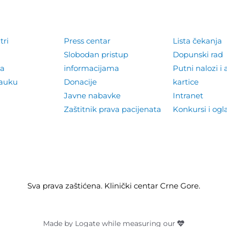
tri
Press centar
Lista čekanja
Slobodan pristup
Dopunski rad
la
informacijama
Putni nalozi i 
nauku
Donacije
kartice
Javne nabavke
Intranet
Zaštitnik prava pacijenata
Konkursi i ogl
Sva prava zaštićena. Klinički centar Crne Gore.
Made by Logate while measuring our