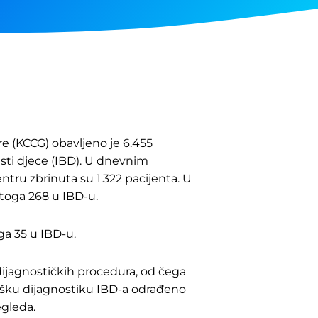
re (KCCG) obavljeno je 6.455
esti djece (IBD). U dnevnim
tru zbrinuta su 1.322 pacijenta. U
 toga 268 u IBD-u.
ga 35 u IBD-u.
dijagnostičkih procedura, od čega
lošku dijagnostiku IBD-a odrađeno
egleda.