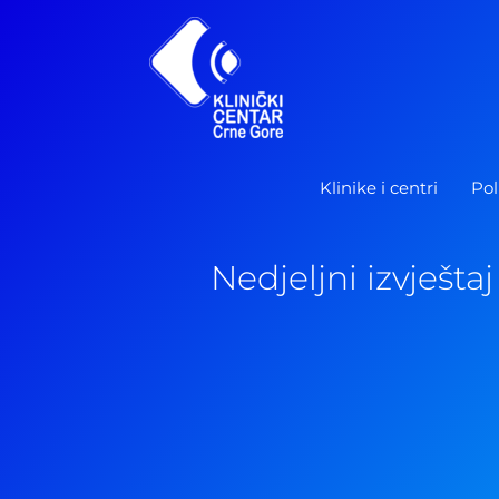
Pređi
na
sadržaj
Klinike i centri
Pol
Nedjeljni izvješta