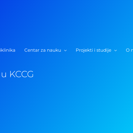
iklinika
Centar za nauku
Projekti i studije
O 
j u KCCG