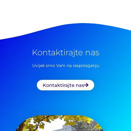
Pretraga
za:
Kontaktirajte nas
Uvijek smo Vam na raspolaganju
Kontaktirajte nas