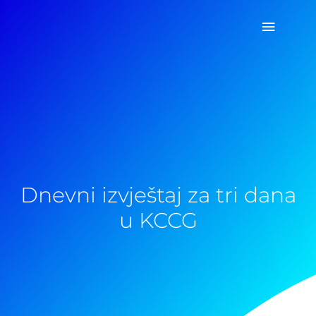
Pređi
Glavni
na
sadržaj
izborn
Dnevni izvještaj za tri dana
u KCCG