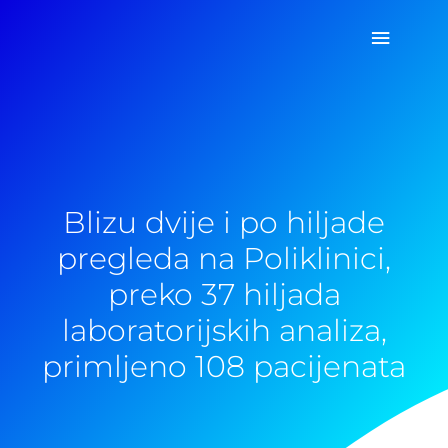
Pređi
Glavni
na
sadržaj
izborn
Blizu dvije i po hiljade
pregleda na Poliklinici,
preko 37 hiljada
laboratorijskih analiza,
primljeno 108 pacijenata