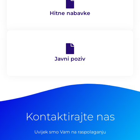
Hitne nabavke
Javni poziv
Kontaktirajte nas
Pretraga
za:
Uvijek smo Vam na raspolaganju